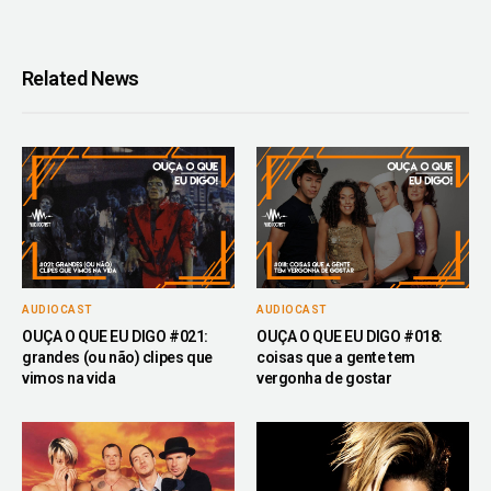
Related News
AUDIOCAST
AUDIOCAST
OUÇA O QUE EU DIGO #021:
OUÇA O QUE EU DIGO #018:
grandes (ou não) clipes que
coisas que a gente tem
vimos na vida
vergonha de gostar