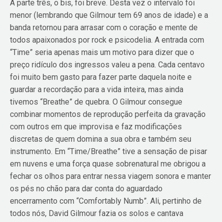
A parte três, o bis, foi breve. Desta vez o intervalo foi
menor (lembrando que Gilmour tem 69 anos de idade) e a
banda retornou para arrasar com o coração e mente de
todos apaixonados por rock e psicodelia. A entrada com
“Time” seria apenas mais um motivo para dizer que o
preço ridículo dos ingressos valeu a pena. Cada centavo
foi muito bem gasto para fazer parte daquela noite e
guardar a recordação para a vida inteira, mas ainda
tivemos “Breathe” de quebra. O Gilmour consegue
combinar momentos de reprodução perfeita da gravação
com outros em que improvisa e faz modificações
discretas de quem domina a sua obra e também seu
instrumento. Em “Time/Breathe” tive a sensação de pisar
em nuvens e uma força quase sobrenatural me obrigou a
fechar os olhos para entrar nessa viagem sonora e manter
os pés no chão para dar conta do aguardado
encerramento com “Comfortably Numb”. Ali, pertinho de
todos nós, David Gilmour fazia os solos e cantava