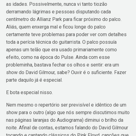
as idades. Possivelmente, nunca vi tanto tiozão
derramando lágrimas e pessoas disputando cada
centímetro do Allianz Park para ficar próximo do palco.
Aliás, quem enxerga mal e ficou longe do palco
certamente teve problemas para poder ver com detalhes
toda a perícia técnica do guitarrista. O palco possuía
apenas um telão que era usado primariamente como
efeito, como na época do Pulse. Ainda com esse
probleminha, bastava fechar os olhos e sentir: era um
show do David Gilmour, sabe? Ouvir é o suficiente. Fazer
parte daquilo já é especial.
E bota especial nisso.
Nem mesmo o repertório ser previsível e idêntico de um
show para o outro (algo que nós sempre discutimos muito
nas páginas laranjas do Audiograma) diminui o brilho da
noite. Afinal de contas, estamos falando do David Gilmour
tocando e cantando clássicos do Pink Floyd, canções que