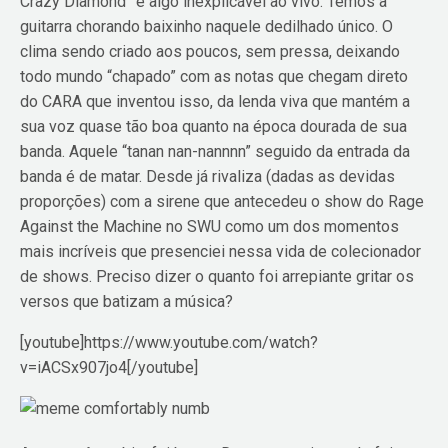
Crazy Diamond” é algo inexplicável ao vivo. Temos a
guitarra chorando baixinho naquele dedilhado único. O
clima sendo criado aos poucos, sem pressa, deixando
todo mundo “chapado” com as notas que chegam direto
do CARA que inventou isso, da lenda viva que mantém a
sua voz quase tão boa quanto na época dourada de sua
banda. Aquele “tanan nan-nannnn” seguido da entrada da
banda é de matar. Desde já rivaliza (dadas as devidas
proporções) com a sirene que antecedeu o show do Rage
Against the Machine no SWU como um dos momentos
mais incríveis que presenciei nessa vida de colecionador
de shows. Preciso dizer o quanto foi arrepiante gritar os
versos que batizam a música?
[youtube]https://www.youtube.com/watch?
v=iACSx907jo4[/youtube]