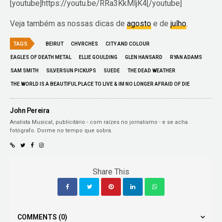
[youtube]https://youtu.be/RRa3KkMljK4[/youtube]
Veja também as nossas dicas de
agosto
e de
julho
.
TAGS
BEIRUT
CHVRCHES
CITY AND COLOUR
EAGLES OF DEATH METAL
ELLIE GOULDING
GLEN HANSARD
RYAN ADAMS
SAM SMITH
SILVERSUN PICKUPS
SUEDE
THE DEAD WEATHER
THE WORLD IS A BEAUTIFUL PLACE TO LIVE & IM NO LONGER AFRAID OF DIE
John Pereira
Analista Musical, publicitário - com raízes no jornalismo - e se acha
fotógrafo. Dorme no tempo que sobra.
Share This
COMMENTS
(0)