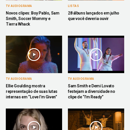
TV AUDIOGRAMA
LISTAS
Novos clipes: Boy Pablo, Sam
28 álbuns lançados em julho
Smith, Soccer Mommy e
que você deveria ouvir
Tierra Whack
TV AUDIOGRAMA
TV AUDIOGRAMA
Ellie Goulding mostra
Sam Smith e Demi Lovato
representação de suas lutas
festejam a diversidade no
internas em “Love I’m Given”
clipe de “I’m Ready”