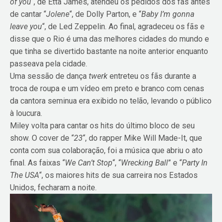
of you
“, de Etta James, atendeu os pedidos dos fãs antes
de cantar “
Jolene
“, de Dolly Parton, e “
Baby I’m gonna
leave you
“, de Led Zeppelin. Ao final, agradeceu os fãs e
disse que o Rio é uma das melhores cidades do mundo e
que tinha se divertido bastante na noite anterior enquanto
passeava pela cidade.
Uma sessão de dança
twerk
entreteu os fãs durante a
troca de roupa e um vídeo em preto e branco com cenas
da cantora seminua era exibido no telão, levando o público
à loucura.
Miley volta para cantar os hits do último bloco de seu
show. O cover de “
23
“, do rapper Mike Will Made-It, que
conta com sua colaboração, foi a música que abriu o ato
final. As faixas “
We Can’t Stop
“, “
Wrecking Ball
” e “
Party In
The USA
“, os maiores hits de sua carreira nos Estados
Unidos, fecharam a noite.