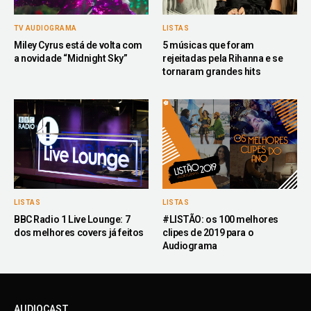
TV AUDIOGRAMA
LISTAS
Miley Cyrus está de volta com
5 músicas que foram
a novidade “Midnight Sky”
rejeitadas pela Rihanna e se
tornaram grandes hits
LISTAS
LISTAS
BBC Radio 1 Live Lounge: 7
#LISTÃO: os 100 melhores
dos melhores covers já feitos
clipes de 2019 para o
Audiograma
AUDIOCAST