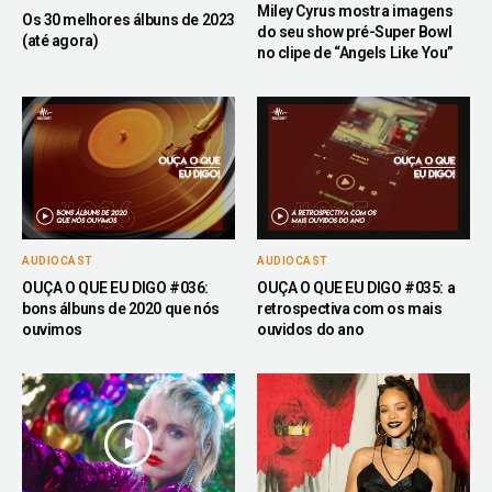
Miley Cyrus mostra imagens
Os 30 melhores álbuns de 2023
do seu show pré-Super Bowl
(até agora)
no clipe de “Angels Like You”
AUDIOCAST
AUDIOCAST
OUÇA O QUE EU DIGO #036:
OUÇA O QUE EU DIGO #035: a
bons álbuns de 2020 que nós
retrospectiva com os mais
ouvimos
ouvidos do ano