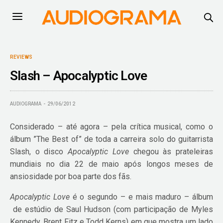
REVIEWS
Slash – Apocalyptic Love
AUDIOGRAMA
29/06/2012
Considerado – até agora – pela crítica musical, como o
álbum ”The Best of” de toda a carreira solo do guitarrista
Slash, o disco
Apocalyptic Love
chegou às prateleiras
mundiais no dia 22 de maio após longos meses de
ansiosidade por boa parte dos fãs.
Apocalyptic Love
é o segundo – e mais maduro – álbum
de estúdio de Saul Hudson (com participação de Myles
Kennedy, Brent Fitz e Todd Kerns) em que mostra um lado