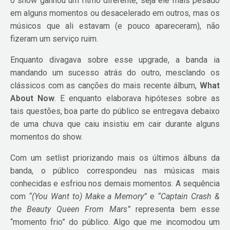
o show ganhou um ritmo diferente, seja ele mais pesado
em alguns momentos ou desacelerado em outros, mas os
músicos que ali estavam (e pouco apareceram), não
fizeram um serviço ruim.
Enquanto divagava sobre esse upgrade, a banda ia
mandando um sucesso atrás do outro, mesclando os
clássicos com as canções do mais recente álbum,
What
About Now
. E enquanto elaborava hipóteses sobre as
tais questões, boa parte do público se entregava debaixo
de uma chuva que caiu insistiu em cair durante alguns
momentos do show.
Com um setlist priorizando mais os últimos álbuns da
banda, o público correspondeu nas músicas mais
conhecidas e esfriou nos demais momentos. A sequência
com
“(You Want to) Make a Memory”
e
“Captain Crash &
the Beauty Queen From Mars”
representa bem esse
“momento frio” do público. Algo que me incomodou um