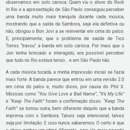
observamos em solo carioca. Quem viu o show do Rock
In Rio e a apresentação de São Paulo conseguiu perceber
uma banda muito mais tranquila durante cada música,
mostrando que a saída de Sambora, seja ela defintiva ou
não, obrigou o Bon Jovi a se reinventar em cima do palco.
E, principalmente, que o problema de saúde de Tico
Torres “travou” a banda em solo carioca. Por mais que o
Jon tenha brincado e interagido, era possível perceber
que tudo no Rio estava tenso… e em São Paulo não.
A cada música tocada, a minha impressão inicial se fazia
mais forte. A banda parece que entrou em uma versão 2.0
em cima do palco e, muito disso, por causa do Phil X.
Músicas como
“You Give Love a Bad Name”
,
“It’s My Life”
e
“Keep The Faith”
foram a confirmação disso.
“Keep The
Faith”
se tornou outra, bem diferente daquilo que a banda
imprimia com o Sambora. Talvez seja intencional, talvez
seja por limitação. E isso nunca saberemos. O certo é que