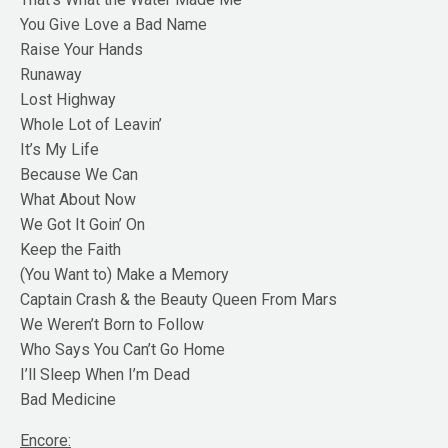
You Give Love a Bad Name
Raise Your Hands
Runaway
Lost Highway
Whole Lot of Leavin’
It’s My Life
Because We Can
What About Now
We Got It Goin’ On
Keep the Faith
(You Want to) Make a Memory
Captain Crash & the Beauty Queen From Mars
We Weren’t Born to Follow
Who Says You Can’t Go Home
I’ll Sleep When I’m Dead
Bad Medicine
Encore: