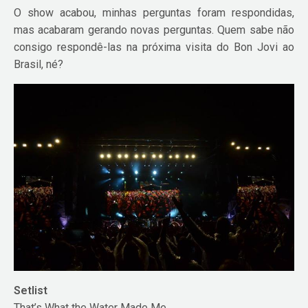
O show acabou, minhas perguntas foram respondidas,
mas acabaram gerando novas perguntas. Quem sabe não
consigo respondê-las na próxima visita do Bon Jovi ao
Brasil, né?
Setlist
That’s What the Water Made Me