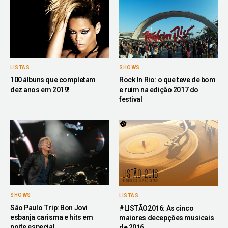
LISTAS
SHOWS
100 álbuns que completam
Rock In Rio: o que teve de bom
dez anos em 2019!
e ruim na edição 2017 do
festival
SHOWS
LISTAS
São Paulo Trip: Bon Jovi
#LISTÃO2016: As cinco
esbanja carisma e hits em
maiores decepções musicais
noite especial
de 2016