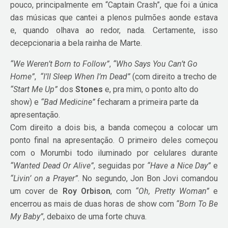
pouco, principalmente em “Captain Crash”, que foi a única
das músicas que cantei a plenos pulmões aonde estava
e, quando olhava ao redor, nada. Certamente, isso
decepcionaria a bela rainha de Marte.
“We Weren’t Born to Follow”
,
“Who Says You Can’t Go
Home”
,
“I’ll Sleep When I’m Dead”
(com direito a trecho de
“Start Me Up”
dos
Stones
e, pra mim, o ponto alto do
show) e
“Bad Medicine”
fecharam a primeira parte da
apresentação.
Com direito a dois bis, a banda começou a colocar um
ponto final na apresentação. O primeiro deles começou
com o Morumbi todo iluminado por celulares durante
“Wanted Dead Or Alive”
, seguidas por
“Have a Nice Day”
e
“Livin’ on a Prayer”
. No segundo, Jon Bon Jovi comandou
um cover de
Roy Orbison
, com
“Oh, Pretty Woman”
e
encerrou as mais de duas horas de show com
“Born To Be
My Baby”
, debaixo de uma forte chuva.