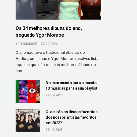
Os 34 melhores álbuns do ano,
segundo Ygor Monroe
YGOR MONROE
29/12/2023
O ano não teve o tradicional #Listão do
Audiograma, mas o Ygor Monroe resolveu listar
aqueles que são os seus melhores álbuns do
ano.
Do meu mundo para o mundo:
13 músicas para a sua playlist
29/12/2023
Quais são os discos favoritos
dos nossos artistas favoritos
em 2023?
26/12/2023