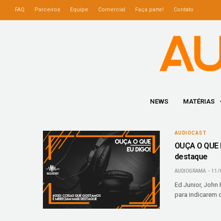
FAQ
Parceiros
Equipe
Comercial
Faça parte!
Contato
NEWS
MATÉRIAS
AUDIOCAST
OUÇA O QUE 
destaque
AUDIOGRAMA
11/
Ed Junior, John
para indicarem 