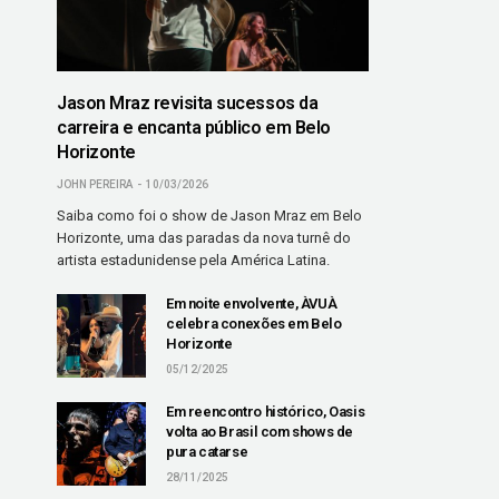
Jason Mraz revisita sucessos da
carreira e encanta público em Belo
Horizonte
JOHN PEREIRA
10/03/2026
Saiba como foi o show de Jason Mraz em Belo
Horizonte, uma das paradas da nova turnê do
artista estadunidense pela América Latina.
Em noite envolvente, ÀVUÀ
celebra conexões em Belo
Horizonte
05/12/2025
Em reencontro histórico, Oasis
volta ao Brasil com shows de
pura catarse
28/11/2025