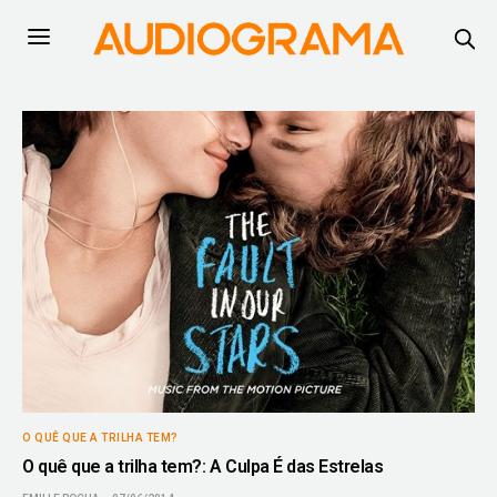
O QUÊ QUE A TRILHA TEM?
O quê que a trilha tem?: A Culpa É das Estrelas