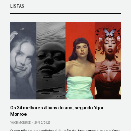
LISTAS
Os 34 melhores álbuns do ano, segundo Ygor
Monroe
YGOR MONROE
29/12/2023
O ano não teve o tradicional #Listão do Audiograma, mas o Ygor