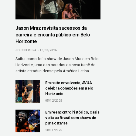
Jason Mraz revisita sucessos da
carreira e encanta público em Belo
Horizonte
JOHN PEREIRA
10/03/2026
Saiba como foi o show de Jason Mraz em Belo
Horizonte, uma das paradas da nova turnê do
artista estadunidense pela América Latina.
Em noite envolvente, ÀVUÀ
celebra conexões em Belo
Horizonte
05/12/2025
Em reencontro histórico, Oasis
volta ao Brasil com shows de
pura catarse
28/11/2025