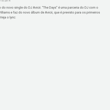
/10/2014
eo do novo single do DJ Avicii. “The Days” é uma parceria do DJ com o
lliams e faz do novo álbum de Avicii, que é previsto para os primeiros
eja o lyric: