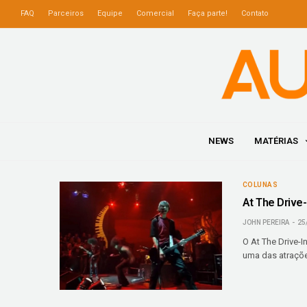
FAQ
Parceiros
Equipe
Comercial
Faça parte!
Contato
NEWS
MATÉRIAS
COLUNAS
At The Drive-
JOHN PEREIRA
25
O At The Drive-
uma das atraçõe