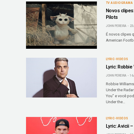
TV AUDIOGRAMA
Novos clipes:
Pilots
JOHN PEREIRA
23
É novos clipes 
American Footbal
LYRIC-VIDEOS
Lyric: Robbie
JOHN PEREIRA
16
Robbie Williams 
Under the Radar:
You” e você pode
Under the…
LYRIC-VIDEOS
Lyric: Avicii 