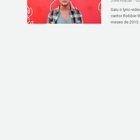
JOHN PEREIRA
03
Saiu o lyric-vid
cantor Robbie Wi
meses de 2015. V