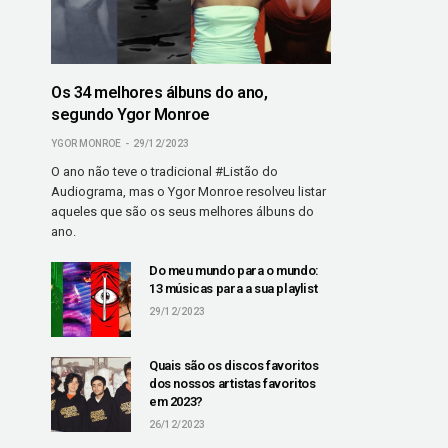
Os 34 melhores álbuns do ano,
segundo Ygor Monroe
YGOR MONROE
29/12/2023
O ano não teve o tradicional #Listão do
Audiograma, mas o Ygor Monroe resolveu listar
aqueles que são os seus melhores álbuns do
ano.
Do meu mundo para o mundo:
13 músicas para a sua playlist
29/12/2023
Quais são os discos favoritos
dos nossos artistas favoritos
em 2023?
26/12/2023