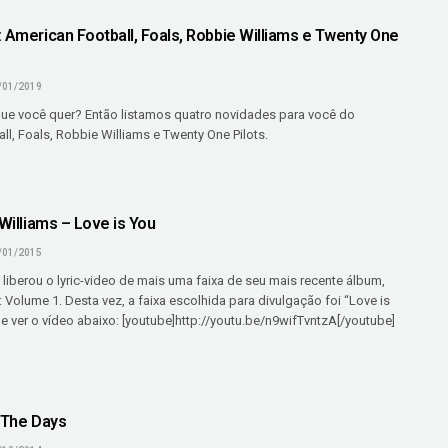
 American Football, Foals, Robbie Williams e Twenty One
/01/2019
que você quer? Então listamos quatro novidades para você do
l, Foals, Robbie Williams e Twenty One Pilots.
 Williams – Love is You
/01/2015
liberou o lyric-video de mais uma faixa de seu mais recente álbum,
 Volume 1. Desta vez, a faixa escolhida para divulgação foi “Love is
 ver o vídeo abaixo: [youtube]http://youtu.be/n9wifTvntzA[/youtube]
– The Days