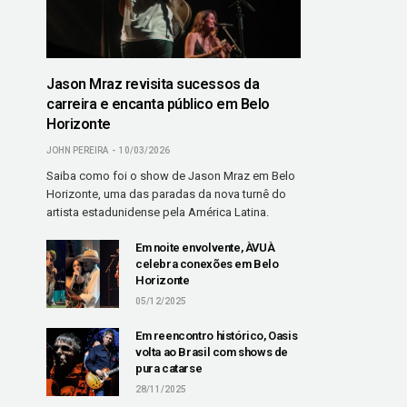
Jason Mraz revisita sucessos da
carreira e encanta público em Belo
Horizonte
JOHN PEREIRA
10/03/2026
Saiba como foi o show de Jason Mraz em Belo
Horizonte, uma das paradas da nova turnê do
artista estadunidense pela América Latina.
Em noite envolvente, ÀVUÀ
celebra conexões em Belo
Horizonte
05/12/2025
Em reencontro histórico, Oasis
volta ao Brasil com shows de
pura catarse
28/11/2025