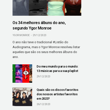
Os 34 melhores álbuns do ano,
segundo Ygor Monroe
YGOR MONROE
29/12/2023
O ano não teve o tradicional #Listão do
Audiograma, mas o Ygor Monroe resolveu listar
aqueles que são os seus melhores álbuns do
ano.
Do meu mundo para o mundo:
13 músicas para a sua playlist
29/12/2023
Quais são os discos favoritos
dos nossos artistas favoritos
em 2023?
26/12/2023