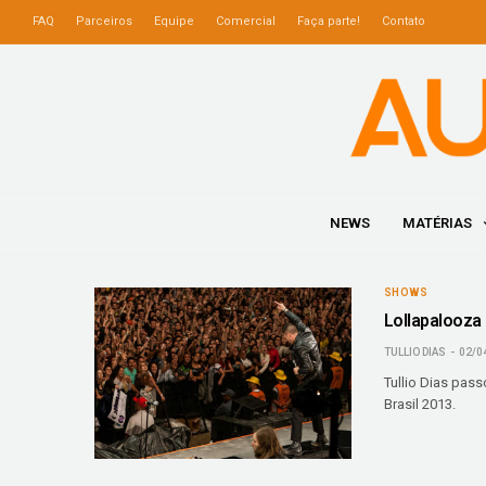
FAQ
Parceiros
Equipe
Comercial
Faça parte!
Contato
NEWS
MATÉRIAS
SHOWS
Lollapalooza 
TULLIO DIAS
02/0
Tullio Dias pas
Brasil 2013.