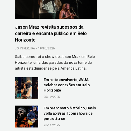
Jason Mraz revisita sucessos da
carreira e encanta público em Belo
Horizonte
JOHN PEREIRA
10/03/2026
Saiba como foi o show de Jason Mraz em Belo
Horizonte, uma das paradas da nova turnê do
artista estadunidense pela América Latina.
Em noite envolvente, ÀVUÀ
celebra conexões em Belo
Horizonte
05/12/2025
Em reencontro histórico, Oasis
volta ao Brasil com shows de
pura catarse
28/11/2025