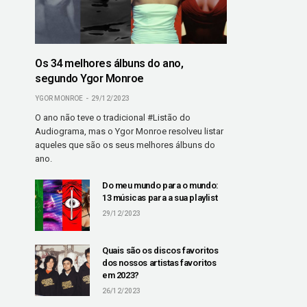
Os 34 melhores álbuns do ano,
segundo Ygor Monroe
YGOR MONROE
29/12/2023
O ano não teve o tradicional #Listão do
Audiograma, mas o Ygor Monroe resolveu listar
aqueles que são os seus melhores álbuns do
ano.
Do meu mundo para o mundo:
13 músicas para a sua playlist
29/12/2023
Quais são os discos favoritos
dos nossos artistas favoritos
em 2023?
26/12/2023