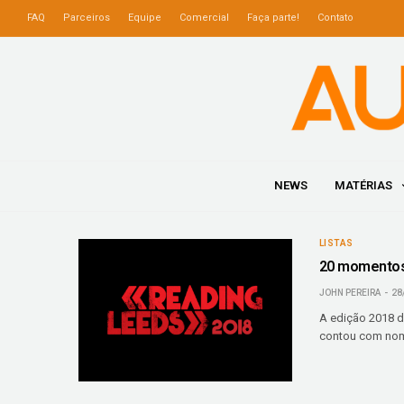
FAQ
Parceiros
Equipe
Comercial
Faça parte!
Contato
NEWS
MATÉRIAS
LISTAS
20 momentos 
JOHN PEREIRA
28
A edição 2018 d
contou com nome