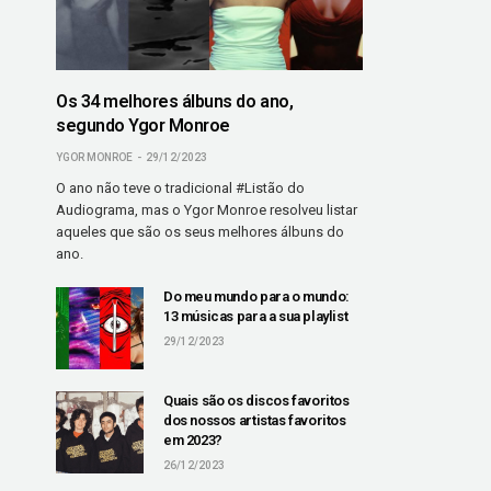
Os 34 melhores álbuns do ano,
segundo Ygor Monroe
YGOR MONROE
29/12/2023
O ano não teve o tradicional #Listão do
Audiograma, mas o Ygor Monroe resolveu listar
aqueles que são os seus melhores álbuns do
ano.
Do meu mundo para o mundo:
13 músicas para a sua playlist
29/12/2023
Quais são os discos favoritos
dos nossos artistas favoritos
em 2023?
26/12/2023