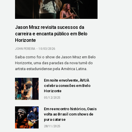
Jason Mraz revisita sucessos da
carreira e encanta público em Belo
Horizonte
JOHN PEREIRA
10/03/2026
Saiba como foi o show de Jason Mraz em Belo
Horizonte, uma das paradas da nova turnê do
artista estadunidense pela América Latina.
Em noite envolvente, ÀVUÀ
celebra conexões em Belo
Horizonte
05/12/2025
Em reencontro histórico, Oasis
volta ao Brasil com shows de
pura catarse
28/11/2025