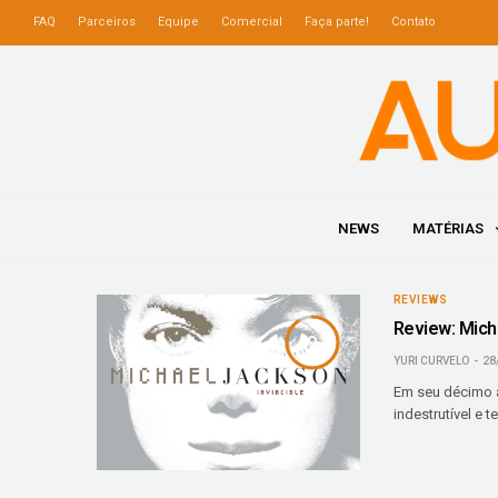
FAQ
Parceiros
Equipe
Comercial
Faça parte!
Contato
NEWS
MATÉRIAS
REVIEWS
Review: Mich
9
YURI CURVELO
28
Em seu décimo á
indestrutível e 