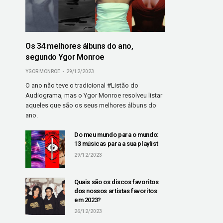
Os 34 melhores álbuns do ano,
segundo Ygor Monroe
YGOR MONROE
29/12/2023
O ano não teve o tradicional #Listão do
Audiograma, mas o Ygor Monroe resolveu listar
aqueles que são os seus melhores álbuns do
ano.
Do meu mundo para o mundo:
13 músicas para a sua playlist
29/12/2023
Quais são os discos favoritos
dos nossos artistas favoritos
em 2023?
26/12/2023