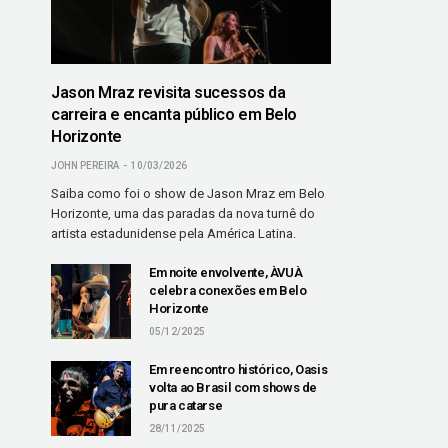
Jason Mraz revisita sucessos da
carreira e encanta público em Belo
Horizonte
JOHN PEREIRA
10/03/2026
Saiba como foi o show de Jason Mraz em Belo
Horizonte, uma das paradas da nova turnê do
artista estadunidense pela América Latina.
Em noite envolvente, ÀVUÀ
celebra conexões em Belo
Horizonte
05/12/2025
Em reencontro histórico, Oasis
volta ao Brasil com shows de
pura catarse
28/11/2025