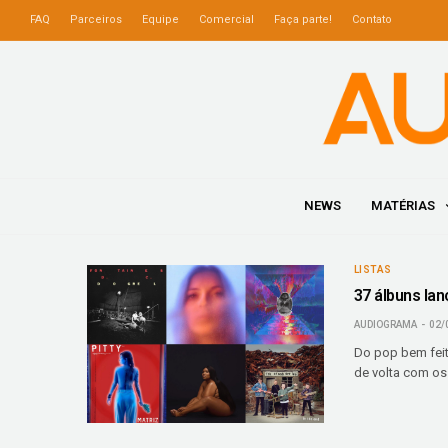
FAQ
Parceiros
Equipe
Comercial
Faça parte!
Contato
NEWS
MATÉRIAS
LISTAS
37 álbuns lan
AUDIOGRAMA
02/
Do pop bem feit
de volta com os