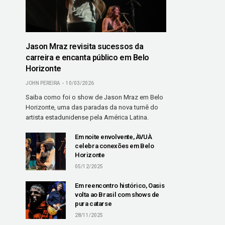
Jason Mraz revisita sucessos da
carreira e encanta público em Belo
Horizonte
JOHN PEREIRA
10/03/2026
Saiba como foi o show de Jason Mraz em Belo
Horizonte, uma das paradas da nova turnê do
artista estadunidense pela América Latina.
Em noite envolvente, ÀVUÀ
celebra conexões em Belo
Horizonte
05/12/2025
Em reencontro histórico, Oasis
volta ao Brasil com shows de
pura catarse
28/11/2025