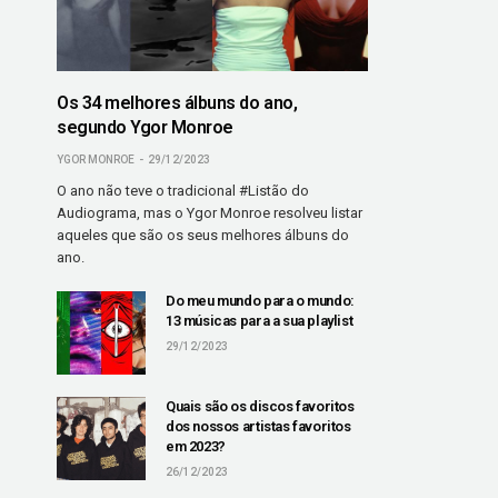
Os 34 melhores álbuns do ano,
segundo Ygor Monroe
YGOR MONROE
29/12/2023
O ano não teve o tradicional #Listão do
Audiograma, mas o Ygor Monroe resolveu listar
aqueles que são os seus melhores álbuns do
ano.
Do meu mundo para o mundo:
13 músicas para a sua playlist
29/12/2023
Quais são os discos favoritos
dos nossos artistas favoritos
em 2023?
26/12/2023