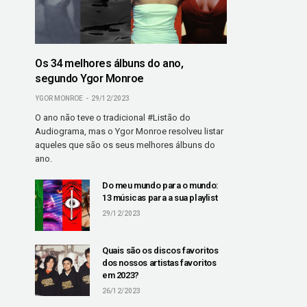
Os 34 melhores álbuns do ano,
segundo Ygor Monroe
YGOR MONROE
29/12/2023
O ano não teve o tradicional #Listão do
Audiograma, mas o Ygor Monroe resolveu listar
aqueles que são os seus melhores álbuns do
ano.
Do meu mundo para o mundo:
13 músicas para a sua playlist
29/12/2023
Quais são os discos favoritos
dos nossos artistas favoritos
em 2023?
26/12/2023