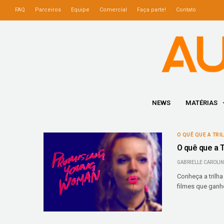
FAQ
Parceiros
Equipe
Comercial
Faça parte!
Contato
NEWS
MATÉRIAS
O QUÊ QUE A TRI
O quê que a T
GABRIELLE CAROLI
Conheça a trilha
filmes que ganh