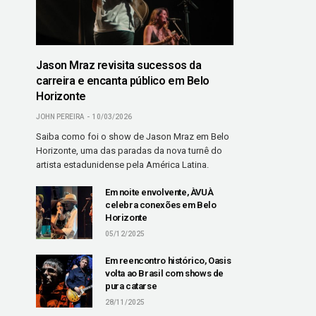
Jason Mraz revisita sucessos da
carreira e encanta público em Belo
Horizonte
JOHN PEREIRA
10/03/2026
Saiba como foi o show de Jason Mraz em Belo
Horizonte, uma das paradas da nova turnê do
artista estadunidense pela América Latina.
Em noite envolvente, ÀVUÀ
celebra conexões em Belo
Horizonte
05/12/2025
Em reencontro histórico, Oasis
volta ao Brasil com shows de
pura catarse
28/11/2025