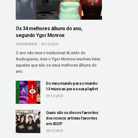
Os 34 melhores álbuns do ano,
segundo Ygor Monroe
YGOR MONROE
29/12/2023
O ano não teve o tradicional #Listão do
Audiograma, mas o Ygor Monroe resolveu listar
aqueles que são os seus melhores álbuns do
ano.
Do meu mundo para o mundo:
13 músicas para a sua playlist
29/12/2023
Quais são os discos favoritos
dos nossos artistas favoritos
em 2023?
26/12/2023