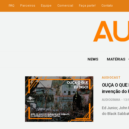
FAQ
Parceiros
Equipe
Comercial
Faça parte!
Contato
NEWS
MATÉRIAS
AUDIOCAST
OUÇA O QUE E
invenção do 
AUDIOGRAMA
13/
Ed Junior, John
do Black Sabbath