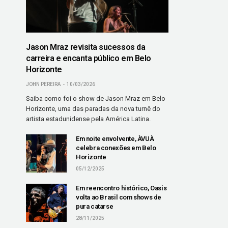
Jason Mraz revisita sucessos da
carreira e encanta público em Belo
Horizonte
JOHN PEREIRA
10/03/2026
Saiba como foi o show de Jason Mraz em Belo
Horizonte, uma das paradas da nova turnê do
artista estadunidense pela América Latina.
Em noite envolvente, ÀVUÀ
celebra conexões em Belo
Horizonte
05/12/2025
Em reencontro histórico, Oasis
volta ao Brasil com shows de
pura catarse
28/11/2025