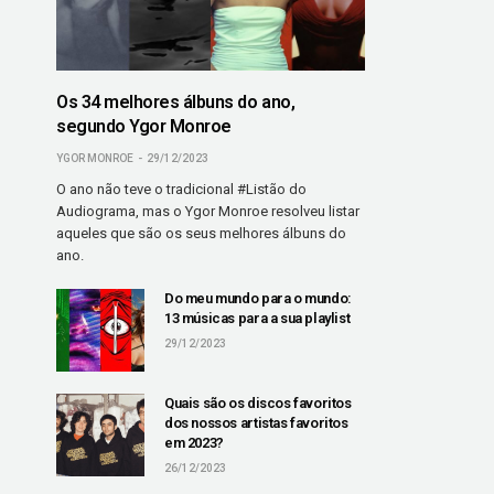
Os 34 melhores álbuns do ano,
segundo Ygor Monroe
YGOR MONROE
29/12/2023
O ano não teve o tradicional #Listão do
Audiograma, mas o Ygor Monroe resolveu listar
aqueles que são os seus melhores álbuns do
ano.
Do meu mundo para o mundo:
13 músicas para a sua playlist
29/12/2023
Quais são os discos favoritos
dos nossos artistas favoritos
em 2023?
26/12/2023