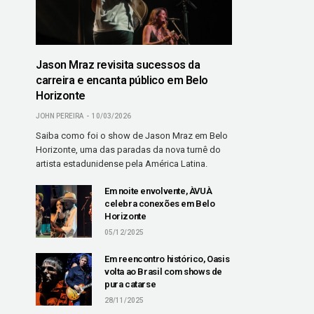
Jason Mraz revisita sucessos da
carreira e encanta público em Belo
Horizonte
JOHN PEREIRA
10/03/2026
Saiba como foi o show de Jason Mraz em Belo
Horizonte, uma das paradas da nova turnê do
artista estadunidense pela América Latina.
Em noite envolvente, ÀVUÀ
celebra conexões em Belo
Horizonte
05/12/2025
Em reencontro histórico, Oasis
volta ao Brasil com shows de
pura catarse
28/11/2025