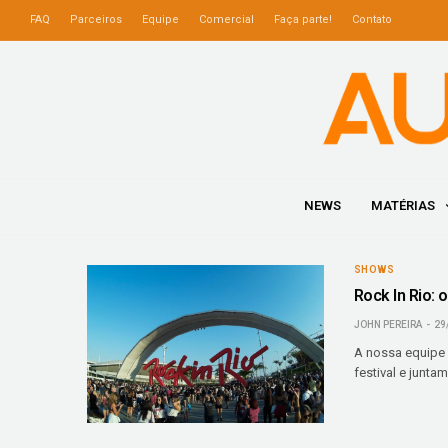
FAQ
Parceiros
Equipe
Comercial
Faça parte!
Contato
NEWS
MATÉRIAS
SHOWS
Rock In Rio: 
JOHN PEREIRA
29
A nossa equipe f
festival e junt