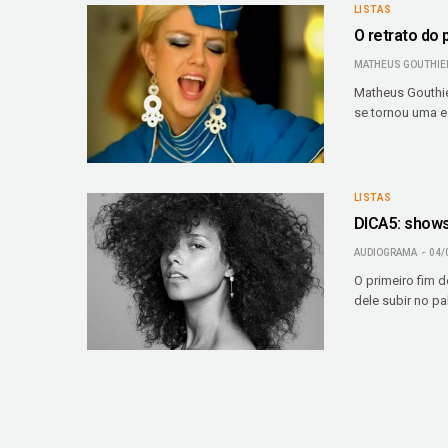
LISTAS
O retrato do
MATHEUS GOUTHIE
Matheus Gouthie
se tornou uma e
LISTAS
DICA5: shows 
AUDIOGRAMA
04/
O primeiro fim 
dele subir no pal