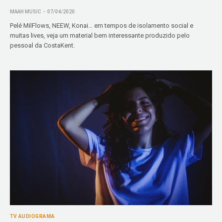
MAAH MUSIC
07/04/2020
Pelé MilFlows, NEEW, Konai… em tempos de isolamento social e
muitas lives, veja um material bem interessante produzido pelo
pessoal da CostaKent.
TV AUDIOGRAMA