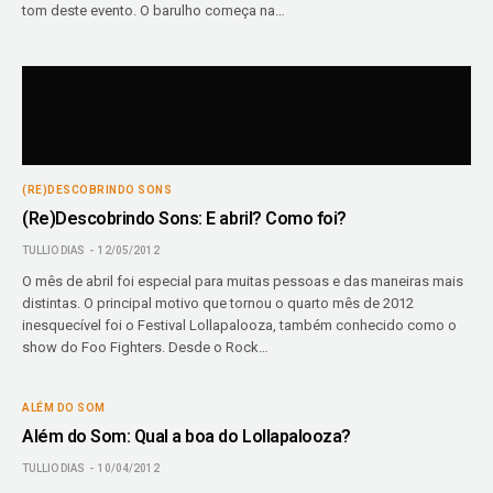
tom deste evento. O barulho começa na…
(RE)DESCOBRINDO SONS
(Re)Descobrindo Sons: E abril? Como foi?
TULLIO DIAS
12/05/2012
O mês de abril foi especial para muitas pessoas e das maneiras mais
distintas. O principal motivo que tornou o quarto mês de 2012
inesquecível foi o Festival Lollapalooza, também conhecido como o
show do Foo Fighters. Desde o Rock…
ALÉM DO SOM
Além do Som: Qual a boa do Lollapalooza?
TULLIO DIAS
10/04/2012