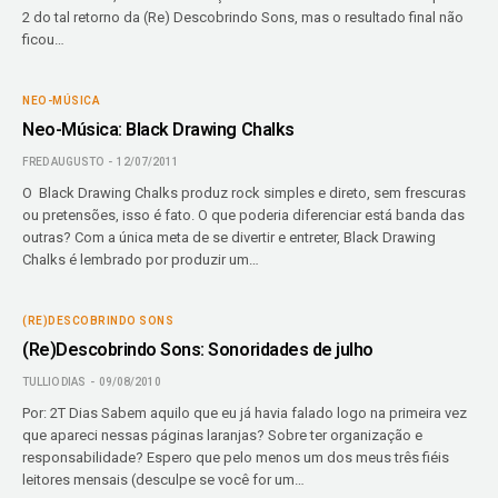
2 do tal retorno da (Re) Descobrindo Sons, mas o resultado final não
ficou…
NEO-MÚSICA
Neo-Música: Black Drawing Chalks
FRED AUGUSTO
12/07/2011
O Black Drawing Chalks produz rock simples e direto, sem frescuras
ou pretensões, isso é fato. O que poderia diferenciar está banda das
outras? Com a única meta de se divertir e entreter, Black Drawing
Chalks é lembrado por produzir um…
(RE)DESCOBRINDO SONS
(Re)Descobrindo Sons: Sonoridades de julho
TULLIO DIAS
09/08/2010
Por: 2T Dias Sabem aquilo que eu já havia falado logo na primeira vez
que apareci nessas páginas laranjas? Sobre ter organização e
responsabilidade? Espero que pelo menos um dos meus três fiéis
leitores mensais (desculpe se você for um…