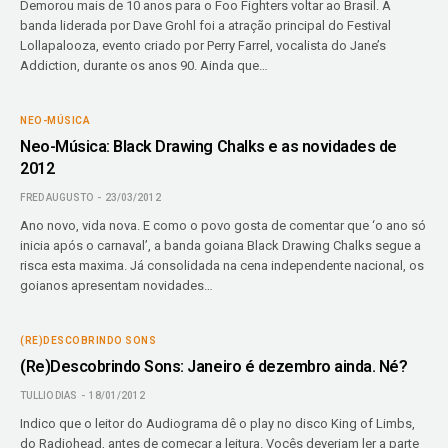
Demorou mais de 10 anos para o Foo Fighters voltar ao Brasil. A
banda liderada por Dave Grohl foi a atração principal do Festival
Lollapalooza, evento criado por Perry Farrel, vocalista do Jane’s
Addiction, durante os anos 90. Ainda que…
NEO-MÚSICA
Neo-Música: Black Drawing Chalks e as novidades de
2012
FRED AUGUSTO
23/03/2012
Ano novo, vida nova. E como o povo gosta de comentar que ‘o ano só
inicia após o carnaval’, a banda goiana Black Drawing Chalks segue a
risca esta maxima. Já consolidada na cena independente nacional, os
goianos apresentam novidades…
(RE)DESCOBRINDO SONS
(Re)Descobrindo Sons: Janeiro é dezembro ainda. Né?
TULLIO DIAS
18/01/2012
Indico que o leitor do Audiograma dê o play no disco King of Limbs,
do Radiohead, antes de começar a leitura. Vocês deveriam ler a parte