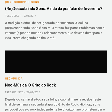
(RE)DESCOBRINDO SONS
(Re)Descobrindo Sons: Ainda dá pra falar de fevereiro?
TULLIO DIAS
17/03/2014
A tradição é difícil de ser ignorada por mineiros. A coluna
(Re)Descobrindo Sons é assim. O atraso faz parte. Problemas com a
internet (a pior do mundo), relacionamento que deveria durar para a
vida inteira chegando ao fim, e até…
NEO-MÚSICA
Neo-Música: O Grito do Rock
FRED AUGUSTO
27/02/2013
Depois do carnaval e toda sua folia, a capital mineira recebe neste
final de semana a segunda etapa do Grito do Rock. Hip hop, sons
psicodélicos e o rock independente belohorizontino prometem dar o