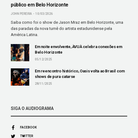
público em Belo Horizonte
JOHN PEREIRA
10/03/2026
Saiba como foi o show de Jason Mraz em Belo Horizonte, uma
das paradas da nova turnê do artista estadunidense pela
América Latina.
Em noite envolvente, ÀVUÀ celebra conexões em
Belo Horizonte
05/12/2025
Em reencontro histórico, Oasis volta ao Brasil com
shows de pura catarse
28/11/2025
SIGA O AUDIOGRAMA
FACEBOOK
TWITTER