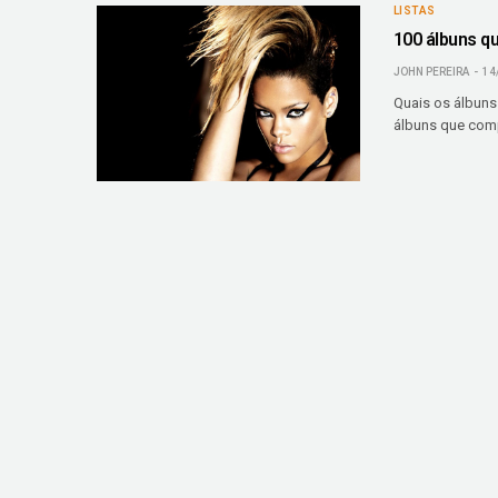
LISTAS
100 álbuns q
JOHN PEREIRA
14
Quais os álbun
álbuns que comp