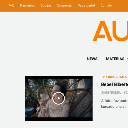
FAQ
Parceiros
Equipe
Comercial
Faça parte!
Contato
NEWS
MATÉRIAS
TV AUDIOGRAMA
Bebel Gilbert
JOHN PEREIRA
07
A faixa faz par
lançado oficial