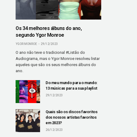
Os 34 melhores álbuns do ano,
segundo Ygor Monroe
YGOR MONROE
29/12/2023
O ano não teve o tradicional #Listão do
Audiograma, mas o Ygor Monroe resolveu listar
aqueles que são os seus melhores álbuns do
ano.
Do meu mundo para o mundo:
13 músicas para a sua playlist
29/12/2023
Quais são os discos favoritos
dos nossos artistas favoritos
em 2023?
26/12/2023