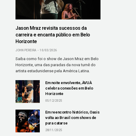
Jason Mraz revisita sucessos da
carreira e encanta público em Belo
Horizonte
JOHN PEREIRA
10/03/2026
Saiba como foi o show de Jason Mraz em Belo
Horizonte, uma das paradas da nova turnê do
artista estadunidense pela América Latina.
Em noite envolvente, ÀVUÀ
celebra conexões em Belo
Horizonte
05/12/2025
Em reencontro histórico, Oasis
volta ao Brasil com shows de
pura catarse
28/11/2025