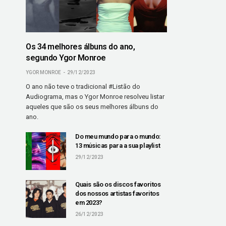
Os 34 melhores álbuns do ano,
segundo Ygor Monroe
YGOR MONROE
29/12/2023
O ano não teve o tradicional #Listão do
Audiograma, mas o Ygor Monroe resolveu listar
aqueles que são os seus melhores álbuns do
ano.
Do meu mundo para o mundo:
13 músicas para a sua playlist
29/12/2023
Quais são os discos favoritos
dos nossos artistas favoritos
em 2023?
26/12/2023