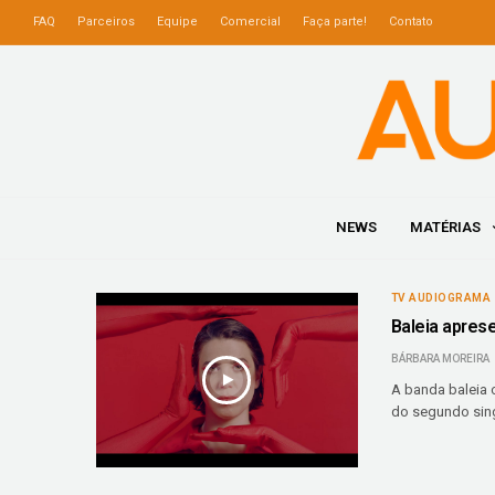
FAQ
Parceiros
Equipe
Comercial
Faça parte!
Contato
NEWS
MATÉRIAS
TV AUDIOGRAMA
Baleia aprese
BÁRBARA MOREIRA
A banda baleia 
do segundo sing