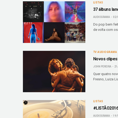
LISTAS
37 álbuns lan
AUDIOGRAMA
02/
Do pop bem feit
de volta com os
TV AUDIOGRAMA
Novos clipes:
JOHN PEREIRA
21
Quer quatro novo
Fresno, Luiza Li
LISTAS
#LISTÃO2016:
AUDIOGRAMA
19/