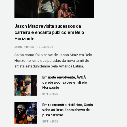
Jason Mraz revisita sucessos da
carreira e encanta público em Belo
Horizonte
JOHN PEREIRA
10/03/2026
Saiba como foi o show de Jason Mraz em Belo
Horizonte, uma das paradas da nova turnê do
artista estadunidense pela América Latina.
Em noite envolvente, ÀVUÀ
celebra conexões em Belo
Horizonte
05/12/2025
Em reencontro histórico, Oasis
volta ao Brasil com shows de
pura catarse
28/11/2025