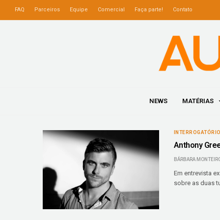
FAQ
Parceiros
Equipe
Comercial
Faça parte!
Contato
NEWS
MATÉRIAS
INTERROGATÓRI
Anthony Gree
BÁRBARA MONTEIR
Em entrevista ex
sobre as duas t