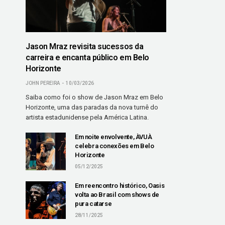
Jason Mraz revisita sucessos da
carreira e encanta público em Belo
Horizonte
JOHN PEREIRA
10/03/2026
Saiba como foi o show de Jason Mraz em Belo
Horizonte, uma das paradas da nova turnê do
artista estadunidense pela América Latina.
Em noite envolvente, ÀVUÀ
celebra conexões em Belo
Horizonte
05/12/2025
Em reencontro histórico, Oasis
volta ao Brasil com shows de
pura catarse
28/11/2025