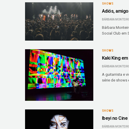
SHOWS
Adiós, amigo
BÁRBARA MONTEIR
Bárbara Monteir
Social Club em S
SHOWS
Kaki King em
BÁRBARA MONTEIR
A guitarrista e 
série de shows 
SHOWS
Ibeyi no Cine
BÁRBARA MONTEIR