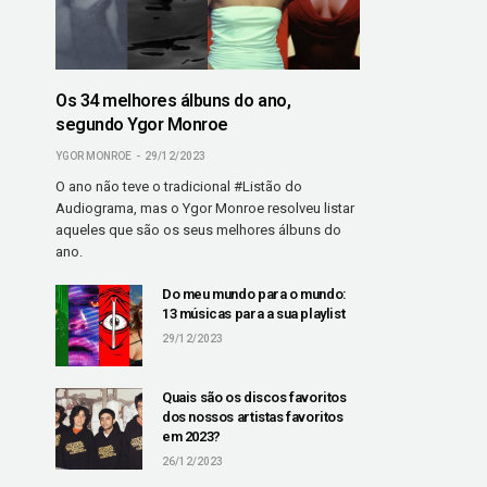
Os 34 melhores álbuns do ano,
segundo Ygor Monroe
YGOR MONROE
29/12/2023
O ano não teve o tradicional #Listão do
Audiograma, mas o Ygor Monroe resolveu listar
aqueles que são os seus melhores álbuns do
ano.
Do meu mundo para o mundo:
13 músicas para a sua playlist
29/12/2023
Quais são os discos favoritos
dos nossos artistas favoritos
em 2023?
26/12/2023