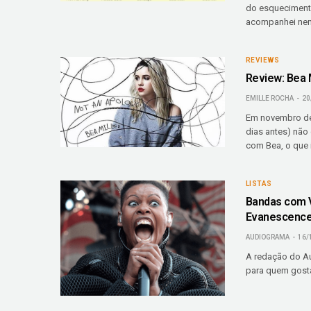
do esquecimento
acompanhei ne
REVIEWS
Review: Bea 
EMILLE ROCHA
20
Em novembro de 
dias antes) não
com Bea, o que 
LISTAS
Bandas com V
Evanescenc
AUDIOGRAMA
16/
A redação do Au
para quem gosta