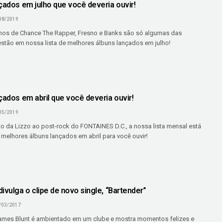
çados em julho que você deveria ouvir!
08/2019
hos de Chance The Rapper, Fresno e Banks são só algumas das
stão em nossa lista de melhores álbuns lançados em julho!
çados em abril que você deveria ouvir!
05/2019
o da Lizzo ao post-rock do FONTAINES D.C., a nossa lista mensal está
 melhores álbuns lançados em abril para você ouvir!
ivulga o clipe de novo single, “Bartender”
/03/2017
ames Blunt é ambientado em um clube e mostra momentos felizes e