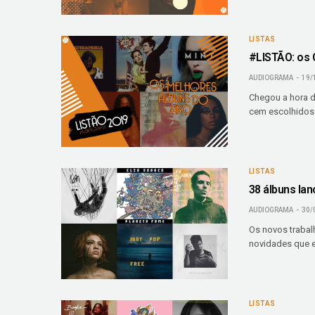
LISTAS
#LISTÃO: os 
AUDIOGRAMA
19/
Chegou a hora d
cem escolhidos
LISTAS
38 álbuns la
AUDIOGRAMA
30/
Os novos trabal
novidades que e
LISTAS