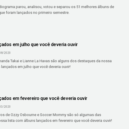
iograma parou, analisou, votou e separou os 51 melhores álbuns de
que foram lançados no primeiro semestre.
nçados em julho que você deveria ouvir
08/2020
ernanda Takai e Lianne La Havas são alguns dos destaques da nossa
 lançados em julho que você deveria ouvir!
nçados em fevereiro que você deveria ouvir
03/2020
tros de Ozzy Osbourne e Soccer Mommy são só algumas das
ssa lista com álbuns lançados em fevereiro que você deveria ouvir!