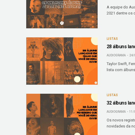
A equipe do Aud
2021 dentre os 
LISTAS
28 álbuns la
AUDIOGRAMA
24/
Taylor Swift, F
lista com álbuns
LISTAS
32 álbuns la
AUDIOGRAMA
11/
Os novos regis
novidades da no