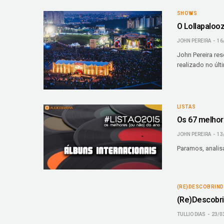
SHOWS
O Lollapaloo
JOHN PEREIRA
16
John Pereira res
realizado no úl
LISTAS
Os 67 melhor
JOHN PEREIRA
13
Paramos, analis
(RE)DESCOBRIN
(Re)Descobri
TULLIO DIAS
23/0