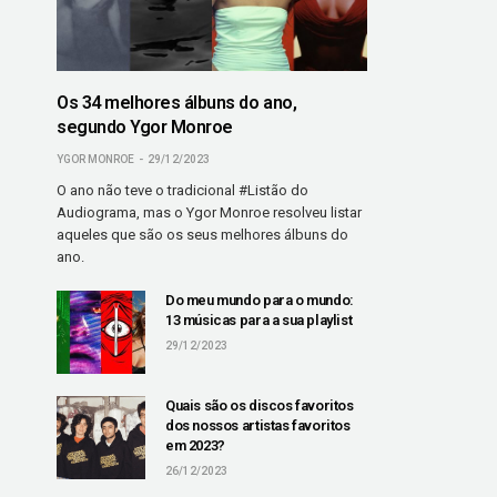
Os 34 melhores álbuns do ano,
segundo Ygor Monroe
YGOR MONROE
29/12/2023
O ano não teve o tradicional #Listão do
Audiograma, mas o Ygor Monroe resolveu listar
aqueles que são os seus melhores álbuns do
ano.
Do meu mundo para o mundo:
13 músicas para a sua playlist
29/12/2023
Quais são os discos favoritos
dos nossos artistas favoritos
em 2023?
26/12/2023