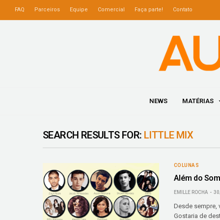
FAQ
Parceiros
Equipe
Comercial
Faça parte!
Contato
NEWS
MATÉRIAS
SEARCH RESULTS FOR:
LITTLE MIX
COLUNAS
Além do Som:
EMILLE ROCHA
30
Desde sempre, v
Gostaria de des