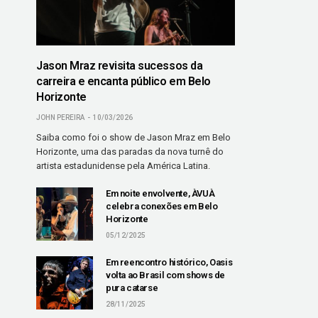
Jason Mraz revisita sucessos da
carreira e encanta público em Belo
Horizonte
JOHN PEREIRA
10/03/2026
Saiba como foi o show de Jason Mraz em Belo
Horizonte, uma das paradas da nova turnê do
artista estadunidense pela América Latina.
Em noite envolvente, ÀVUÀ
celebra conexões em Belo
Horizonte
05/12/2025
Em reencontro histórico, Oasis
volta ao Brasil com shows de
pura catarse
28/11/2025