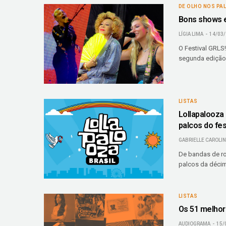
DE OLHO NOS PA
Bons shows e
LÍGIA LIMA
14/03
O Festival GRLS
segunda edição.
LISTAS
Lollapalooza 
palcos do fes
GABRIELLE CAROLI
De bandas de ro
palcos da décim
LISTAS
Os 51 melhor
AUDIOGRAMA
15/