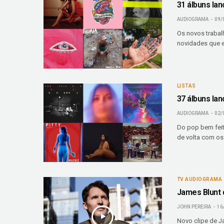
31 álbuns lan
AUDIOGRAMA
09/
Os novos trabal
novidades que e
LISTAS
37 álbuns lan
AUDIOGRAMA
02/
Do pop bem feit
de volta com os
TV AUDIOGRAMA
James Blunt d
JOHN PEREIRA
16
Novo clipe de J