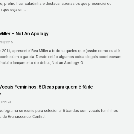
, prefiro ficar caladinha e destacar apenas os que presenciei ou
m que seja um…
Miller – Not An Apology
/08/2015
2014, apresentei Bea Miller a todos aqueles que (assim como eu até
 conheciam a garota. Desde então algumas coisas legais aconteceram
inclui o lançamento do debut, Not an Apology. O…
ocais Femininos: 6 Dicas para quem é fã de
e
10/2023
diograma se reuniu para selecionar 6 bandas com vocais femininos
 de Evanascence. Confira!