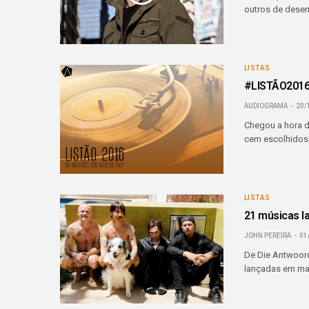
outros de dese
LISTAS
#LISTÃO2016:
AUDIOGRAMA
20/
Chegou a hora d
cem escolhidos
LISTAS
21 músicas l
JOHN PEREIRA
01
De Die Antwoord
lançadas em maio