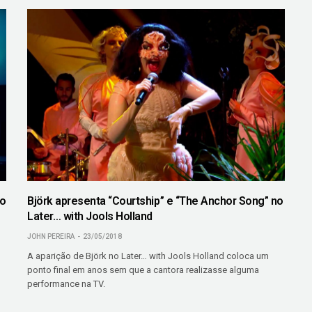
no
Björk apresenta “Courtship” e “The Anchor Song” no
Later… with Jools Holland
JOHN PEREIRA
23/05/2018
A aparição de Björk no Later… with Jools Holland coloca um
ponto final em anos sem que a cantora realizasse alguma
performance na TV.