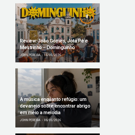
8
Review: João Gomes, Jota.Pê e
Mestrinho – Dominguinho
JOHN PEREIRA
15/05/2026
A música enquanto refúgio: um
devaneio sobre encontrar abrigo
em meio a melodia
JOHN PEREIRA
06/05/2026