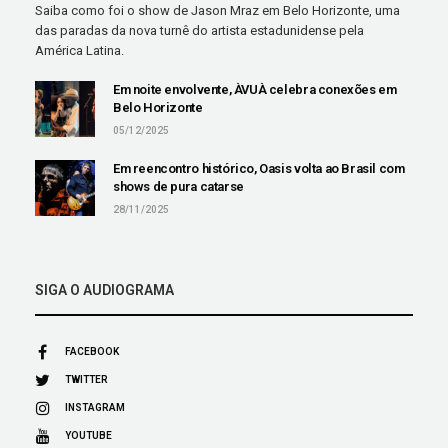
Saiba como foi o show de Jason Mraz em Belo Horizonte, uma
das paradas da nova turnê do artista estadunidense pela
América Latina.
Em noite envolvente, ÀVUÀ celebra conexões em
Belo Horizonte
05/12/2025
Em reencontro histórico, Oasis volta ao Brasil com
shows de pura catarse
28/11/2025
SIGA O AUDIOGRAMA
FACEBOOK
TWITTER
INSTAGRAM
YOUTUBE