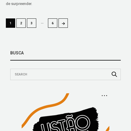
de surpreender.
…
→
1
2
3
6
BUSCA