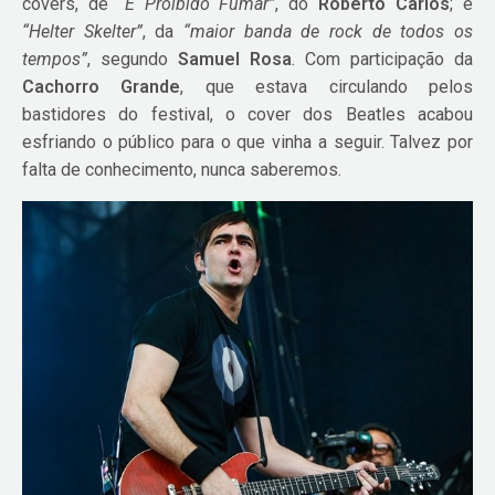
covers, de
“É Proibido Fumar”
, do
Roberto Carlos
; e
“Helter Skelter”
, da
“maior banda de rock de todos os
tempos”
, segundo
Samuel Rosa
. Com participação da
Cachorro Grande
, que estava circulando pelos
bastidores do festival, o cover dos Beatles acabou
esfriando o público para o que vinha a seguir. Talvez por
falta de conhecimento, nunca saberemos.