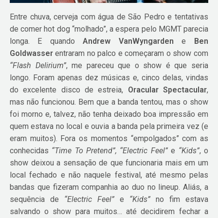
Entre chuva, cerveja com água de São Pedro e tentativas
de comer hot dog “molhado”, a espera pelo MGMT parecia
longa. E quando
Andrew VanWyngarden
e
Ben
Goldwasser
entraram no palco e começaram o show com
“Flash Delirium”
, me pareceu que o show é que seria
longo. Foram apenas dez músicas e, cinco delas, vindas
do excelente disco de estreia,
Oracular Spectacular
,
mas não funcionou. Bem que a banda tentou, mas o show
foi morno e, talvez, não tenha deixado boa impressão em
quem estava no local e ouvia a banda pela primeira vez (e
eram muitos). Fora os momentos “empolgados” com as
conhecidas
“Time To Pretend”, “Electric Feel”
e
“Kids”
, o
show deixou a sensação de que funcionaria mais em um
local fechado e não naquele festival, até mesmo pelas
bandas que fizeram companhia ao duo no lineup. Aliás, a
sequência de
“Electric Feel”
e
“Kids”
no fim estava
salvando o show para muitos… até decidirem fechar a