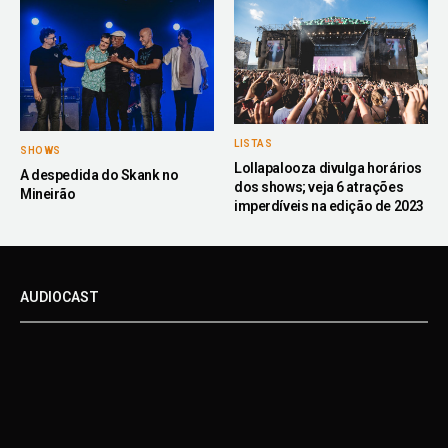
LISTAS
SHOWS
Lollapalooza divulga horários
A despedida do Skank no
dos shows; veja 6 atrações
Mineirão
imperdíveis na edição de 2023
AUDIOCAST