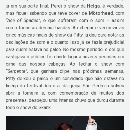
já em sua parte final. Perdi o show da
Helga
, é verdade,
mas fiquei sabendo que teve cover de
Mötorhead
, com
“Ace of Spades”
, e que sofreram com o som – assim
como todas as demais bandas. Ao chegar e ver/ouvir as
cinco músicas finais do show da Pitty, já deu para notar as
oscilações de som e o quanto isso já se fazia prejudicial
para quem estava no palco. No mesmo período, o sol que
castigava o público foi dando lugar a nuvens pesadas em
cima das nossas cabeças. Ao fechar o show com
“Serpente”
, que ganhará clipe nas próximas semanas,
Pitty deixou o palco e um convidado que não estava no
lineup do festival deu o ar da graça. São Pedro resolveu
abrir a torneira e, com comemoração de muitos dos
presentes, despejou uma intensa chuva que durou durante
todo o show do Skank.