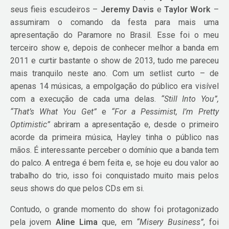
seus fieis escudeiros –
Jeremy Davis
e
Taylor Work
–
assumiram o comando da festa para mais uma
apresentação do Paramore no Brasil. Esse foi o meu
terceiro show e, depois de conhecer melhor a banda em
2011 e curtir bastante o show de 2013, tudo me pareceu
mais tranquilo neste ano. Com um setlist curto – de
apenas 14 músicas, a empolgação do público era visível
com a execução de cada uma delas.
“Still Into You”,
“That’s What You Get”
e
“For a Pessimist, I’m Pretty
Optimistic”
abriram a apresentação e, desde o primeiro
acorde da primeira música, Hayley tinha o público nas
mãos. É interessante perceber o domínio que a banda tem
do palco. A entrega é bem feita e, se hoje eu dou valor ao
trabalho do trio, isso foi conquistado muito mais pelos
seus shows do que pelos CDs em si.
Contudo, o grande momento do show foi protagonizado
pela jovem
Aline Lima
que, em
“
Misery Business”
, foi