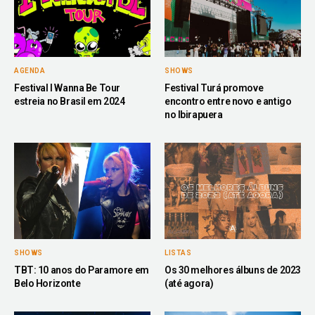
AGENDA
SHOWS
Festival I Wanna Be Tour
Festival Turá promove
estreia no Brasil em 2024
encontro entre novo e antigo
no Ibirapuera
SHOWS
LISTAS
TBT: 10 anos do Paramore em
Os 30 melhores álbuns de 2023
Belo Horizonte
(até agora)