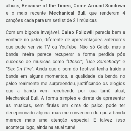
álbuns,
Because of the Times, Come Around Sundown
e o mais recente
Mechanical Bull
, que renderam 4
canções cada para um setlist de 21 músicas.
Com um bigode invejável,
Caleb Followill
parecia bem a
vontade no palco, diferente de apresentações anteriores
que pude ver via TV ou YouTube. Não só Caleb, mas a
banda inteira parece recuperar a forma perdida pós
sucesso de músicas como
“Closer”, “Use Somebody”
e
“Sex On Fire”
. Ainda que o som do festival tenha traído a
banda em alguns momentos, a qualidade da banda no
palco realmente me surpreendeu, justificando os elogios
que a banda vem recebendo por sua turnê atual,
Mechanical Bull. A forma simples e direta de apresentar
as músicas, sem firulas em cima do palco, pode ter
decepcionado alguns, mas me convenceu de que a banda
merece mais uma atenção especial. E talvez isso
aconteça logo, ainda na atual turnê.