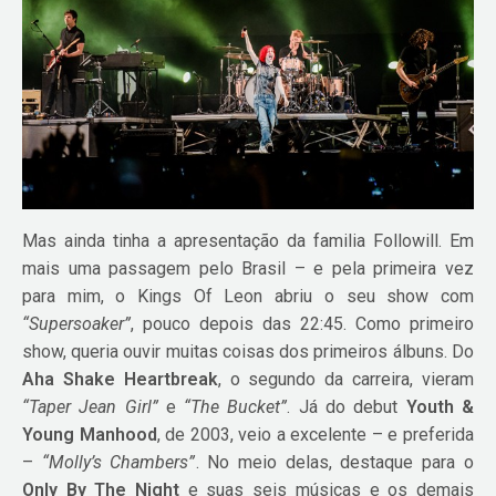
Mas ainda tinha a apresentação da familia Followill. Em
mais uma passagem pelo Brasil – e pela primeira vez
para mim, o Kings Of Leon abriu o seu show com
“Supersoaker”
, pouco depois das 22:45. Como primeiro
show, queria ouvir muitas coisas dos primeiros álbuns. Do
Aha Shake Heartbreak
, o segundo da carreira, vieram
“Taper Jean Girl”
e
“The Bucket”
. Já do debut
Youth &
Young Manhood
, de 2003, veio a excelente – e preferida
–
“Molly’s Chambers”
. No meio delas, destaque para o
Only By The Night
e suas seis músicas e os demais