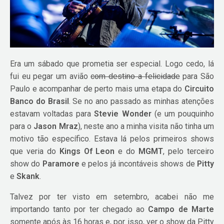
Era um sábado que prometia ser especial. Logo cedo, lá
fui eu pegar um avião
com destino a felicidade
para São
Paulo e acompanhar de perto mais uma etapa do
Circuito
Banco do Brasil
. Se no ano passado as minhas atenções
estavam voltadas para
Stevie Wonder
(e um pouquinho
para o
Jason Mraz
), neste ano a minha visita não tinha um
motivo tão específico. Estava lá pelos primeiros shows
que veria do
Kings Of Leon
e do
MGMT
, pelo terceiro
show do
Paramore
e pelos já incontáveis shows de
Pitty
e
Skank
.
Talvez por ter visto em setembro, acabei não me
importando tanto por ter chegado ao
Campo de Marte
somente após às 16 horas e, por isso, ver o show da Pitty