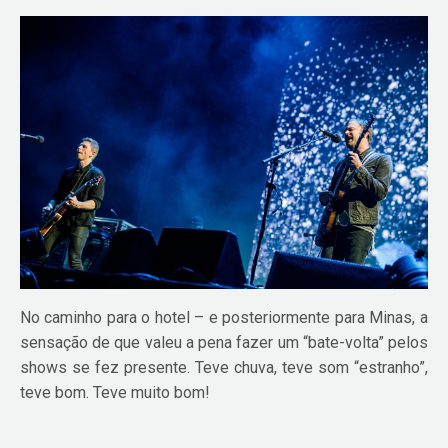
No caminho para o hotel – e posteriormente para Minas, a
sensação de que valeu a pena fazer um “bate-volta” pelos
shows se fez presente. Teve chuva, teve som “estranho”,
teve bom. Teve muito bom!
.