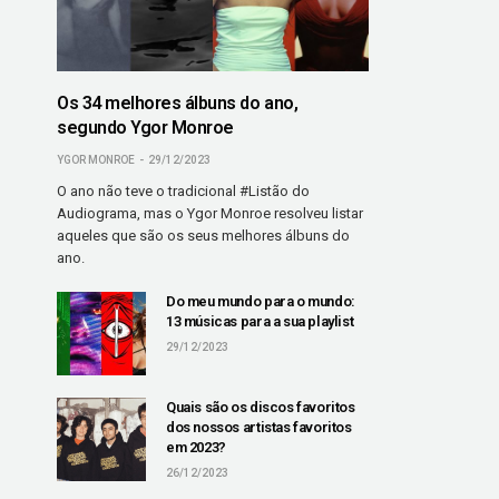
Os 34 melhores álbuns do ano,
segundo Ygor Monroe
YGOR MONROE
29/12/2023
O ano não teve o tradicional #Listão do
Audiograma, mas o Ygor Monroe resolveu listar
aqueles que são os seus melhores álbuns do
ano.
Do meu mundo para o mundo:
13 músicas para a sua playlist
29/12/2023
Quais são os discos favoritos
dos nossos artistas favoritos
em 2023?
26/12/2023