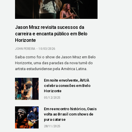
Jason Mraz revisita sucessos da
carreira e encanta público em Belo
Horizonte
JOHN PEREIRA
10/03/2026
Saiba como foi o show de Jason Mraz em Belo
Horizonte, uma das paradas da nova turnê do
artista estadunidense pela América Latina.
Em noite envolvente, ÀVUÀ
celebra conexões em Belo
Horizonte
05/12/2025
Em reencontro histórico, Oasis
volta ao Brasil com shows de
pura catarse
28/11/2025