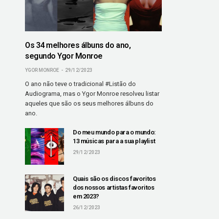
Os 34 melhores álbuns do ano,
segundo Ygor Monroe
YGOR MONROE
29/12/2023
O ano não teve o tradicional #Listão do
Audiograma, mas o Ygor Monroe resolveu listar
aqueles que são os seus melhores álbuns do
ano.
Do meu mundo para o mundo:
13 músicas para a sua playlist
29/12/2023
Quais são os discos favoritos
dos nossos artistas favoritos
em 2023?
26/12/2023