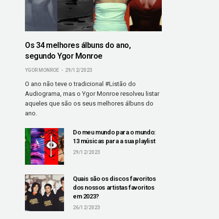
Os 34 melhores álbuns do ano,
segundo Ygor Monroe
YGOR MONROE
29/12/2023
O ano não teve o tradicional #Listão do
Audiograma, mas o Ygor Monroe resolveu listar
aqueles que são os seus melhores álbuns do
ano.
Do meu mundo para o mundo:
13 músicas para a sua playlist
29/12/2023
Quais são os discos favoritos
dos nossos artistas favoritos
em 2023?
26/12/2023