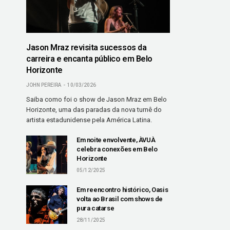
Jason Mraz revisita sucessos da
carreira e encanta público em Belo
Horizonte
JOHN PEREIRA
10/03/2026
Saiba como foi o show de Jason Mraz em Belo
Horizonte, uma das paradas da nova turnê do
artista estadunidense pela América Latina.
Em noite envolvente, ÀVUÀ
celebra conexões em Belo
Horizonte
05/12/2025
Em reencontro histórico, Oasis
volta ao Brasil com shows de
pura catarse
28/11/2025