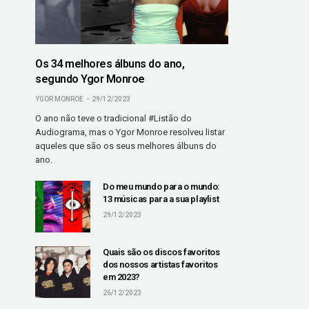
Os 34 melhores álbuns do ano,
segundo Ygor Monroe
YGOR MONROE
29/12/2023
O ano não teve o tradicional #Listão do
Audiograma, mas o Ygor Monroe resolveu listar
aqueles que são os seus melhores álbuns do
ano.
Do meu mundo para o mundo:
13 músicas para a sua playlist
29/12/2023
Quais são os discos favoritos
dos nossos artistas favoritos
em 2023?
26/12/2023