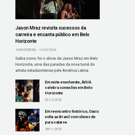
Jason Mraz revisita sucessos da
carreira e encanta público em Belo
Horizonte
JOHN PEREIRA
10/03/2026
Saiba como foi o show de Jason Mraz em Belo
Horizonte, uma das paradas da nova turnê do
artista estadunidense pela América Latina.
Em noite envolvente, ÀVUÀ
celebra conexões em Belo
Horizonte
05/12/2025
Em reencontro histórico, Oasis
volta ao Brasil com shows de
pura catarse
28/11/2025