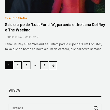
TV AUDIOGRAMA
Saiu o clipe de “Lust For Life”, parceria entre Lana Del Rey
e The Weeknd
JOHN PEREIRA
22/05/2017
Lana Del Rey e The Weeknd se juntam para o clipe de “Lust For Life”,
faixa que dá nome ao novo álbum da cantora, que sai nesta semana.
…
→
1
2
3
5
BUSCA