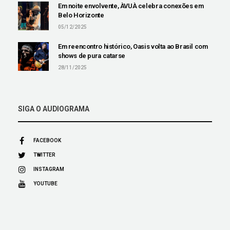
Em noite envolvente, ÀVUÀ celebra conexões em
Belo Horizonte
05/12/2025
Em reencontro histórico, Oasis volta ao Brasil com
shows de pura catarse
28/11/2025
SIGA O AUDIOGRAMA
FACEBOOK
TWITTER
INSTAGRAM
YOUTUBE