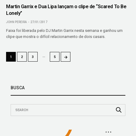
Martin Garrix e Dua Lipa lançam o clipe de “Scared To Be
Lonely”
JOHN PEREIRA
27/01/2017
Faixa foi liberada pelo DJ Martin Garrix nesta semana e ganhou um
clipe que mostra o difícil relacionamento de dois casais.
…
→
1
2
3
5
BUSCA