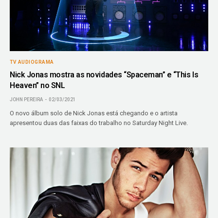
TV AUDIOGRAMA
Nick Jonas mostra as novidades “Spaceman” e “This Is
Heaven” no SNL
JOHN PEREIRA
02/03/2021
O novo álbum solo de Nick Jonas está chegando e o artista
apresentou duas das faixas do trabalho no Saturday Night Live.