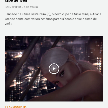
clipe de “Bed”
JOHN PEREIRA
10/07/2018
Lançado na última sexta-feira (6), o novo clipe de Nicki Minaj e Ariana
Grande conta com vários cenários paradisíacos e aquele clima de
verão.
TV AUDIOGRAMA