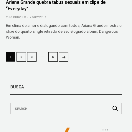
Ariana Grande quebra tabus sexuais em clipe de
“Everyday”
YURI CURVELO
27/02/2017
Em clima de amor e dialogando com todos, Ariana Grande mostra o
clipe do quarto single retirado de seu elogiado álbum, Dangerous
Woman.
…
→
1
2
3
6
BUSCA