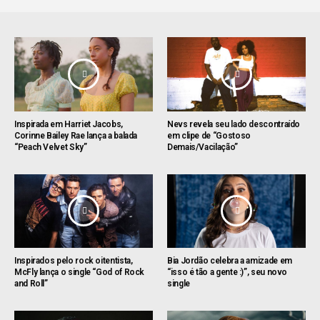
Inspirada em Harriet Jacobs,
Nevs revela seu lado descontraído
Corinne Bailey Rae lança a balada
em clipe de “Gostoso
“Peach Velvet Sky”
Demais/Vacilação”
Inspirados pelo rock oitentista,
Bia Jordão celebra a amizade em
McFly lança o single “God of Rock
“isso é tão a gente :)”, seu novo
and Roll”
single