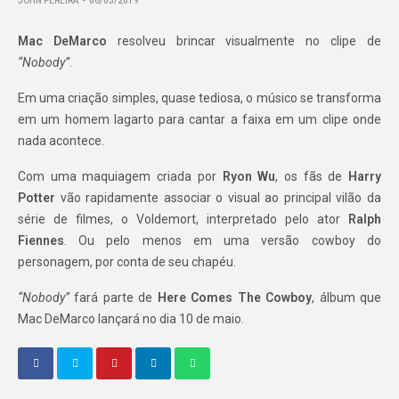
JOHN PEREIRA
06/03/2019
Mac DeMarco
resolveu brincar visualmente no clipe de
“Nobody”
.
Em uma criação simples, quase tediosa, o músico se transforma
em um homem lagarto para cantar a faixa em um clipe onde
nada acontece.
Com uma maquiagem criada por
Ryon Wu
, os fãs de
Harry
Potter
vão rapidamente associar o visual ao principal vilão da
série de filmes, o Voldemort, interpretado pelo ator
Ralph
Fiennes
. Ou pelo menos em uma versão cowboy do
personagem, por conta de seu chapéu.
“Nobody”
fará parte de
Here Comes The Cowboy
, álbum que
Mac DeMarco lançará no dia 10 de maio.