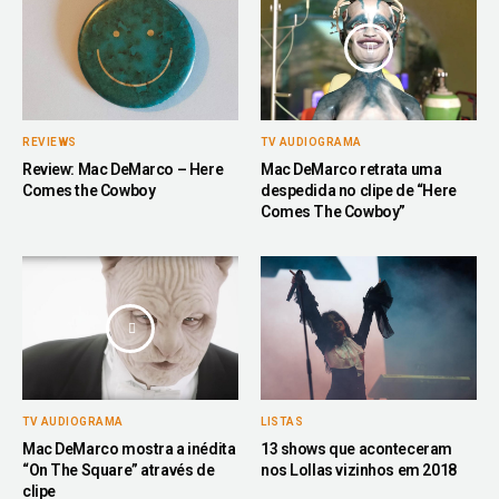
REVIEWS
TV AUDIOGRAMA
Review: Mac DeMarco – Here
Mac DeMarco retrata uma
Comes the Cowboy
despedida no clipe de “Here
Comes The Cowboy”
TV AUDIOGRAMA
LISTAS
Mac DeMarco mostra a inédita
13 shows que aconteceram
“On The Square” através de
nos Lollas vizinhos em 2018
clipe