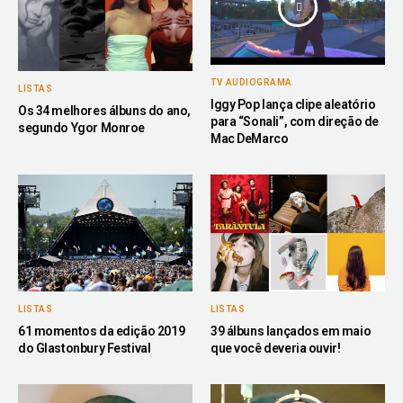
TV AUDIOGRAMA
LISTAS
Iggy Pop lança clipe aleatório
Os 34 melhores álbuns do ano,
para “Sonali”, com direção de
segundo Ygor Monroe
Mac DeMarco
LISTAS
LISTAS
61 momentos da edição 2019
39 álbuns lançados em maio
do Glastonbury Festival
que você deveria ouvir!