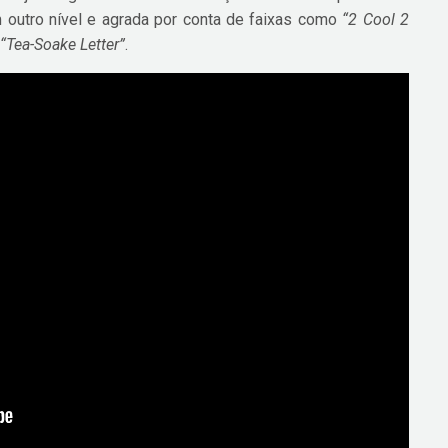
 outro nível e agrada por conta de faixas como
“2 Cool 2
e
“Tea-Soake Letter”
.