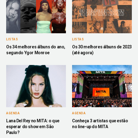
LISTAS
LISTAS
Os 34 melhores álbuns do ano,
Os 30 melhores álbuns de 2023
segundo Ygor Monroe
(até agora)
AGENDA
AGENDA
Lana Del Rey no MITA: o que
Conheça 3 artistas que estão
esperar do show em São
no line-up do MITA
Paulo?