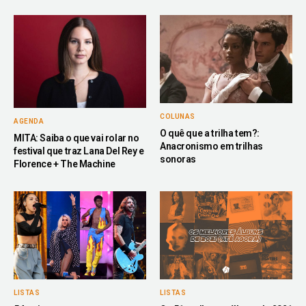
COLUNAS
AGENDA
O quê que a trilha tem?:
MITA: Saiba o que vai rolar no
Anacronismo em trilhas
festival que traz Lana Del Rey e
sonoras
Florence + The Machine
LISTAS
LISTAS