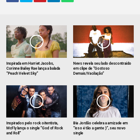
Inspirada em Harriet Jacobs,
Nevs revela seu lado descontraído
Corinne Bailey Rae lança a balada
em clipe de “Gostoso
“Peach Velvet Sky”
Demais/Vacilação”
Inspirados pelo rock oitentista,
Bia Jordão celebra a amizade em
McFly lança o single “God of Rock
“isso é tão a gente :)”, seu novo
and Roll”
single