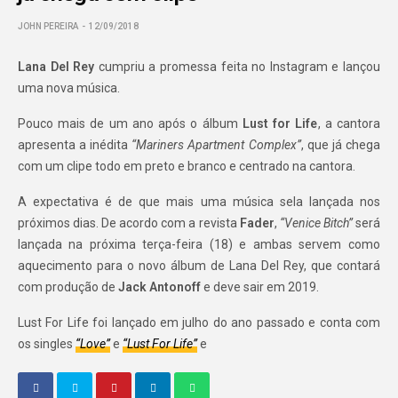
JOHN PEREIRA
12/09/2018
Lana Del Rey
cumpriu a promessa feita no Instagram e lançou
uma nova música.
Pouco mais de um ano após o álbum
Lust for Life
, a cantora
apresenta a inédita
“Mariners Apartment Complex”
, que já chega
com um clipe todo em preto e branco e centrado na cantora.
A expectativa é de que mais uma música sela lançada nos
próximos dias. De acordo com a revista
Fader
,
“Venice Bitch”
será
lançada na próxima terça-feira (18) e ambas servem como
aquecimento para o novo álbum de Lana Del Rey, que contará
com produção de
Jack Antonoff
e deve sair em 2019.
Lust For Life foi lançado em julho do ano passado e conta com
os singles
“Love”
e
“Lust For Life”
e