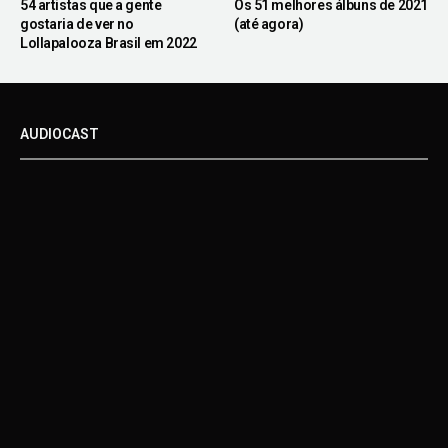
54 artistas que a gente
Os 51 melhores álbuns de 2021
gostaria de ver no
(até agora)
Lollapalooza Brasil em 2022
AUDIOCAST