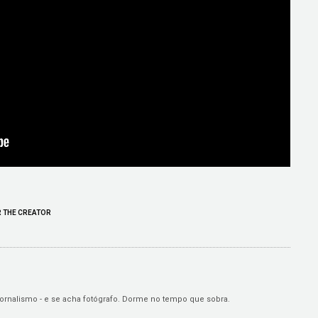
R THE CREATOR
o jornalismo - e se acha fotógrafo. Dorme no tempo que sobra.