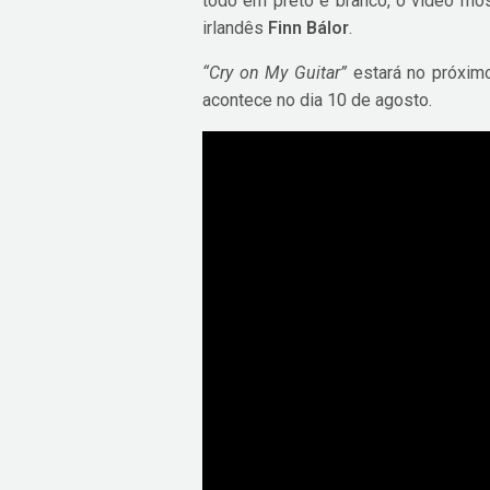
todo em preto e branco, o vídeo mos
irlandês
Finn Bálor
.
“Cry on My Guitar”
estará no próxim
acontece no dia 10 de agosto.