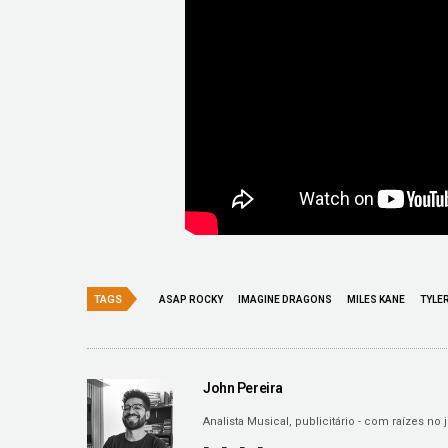
TAGS
ASAP ROCKY
IMAGINE DRAGONS
MILES KANE
TYLE
John Pereira
Analista Musical, publicitário - com raízes n