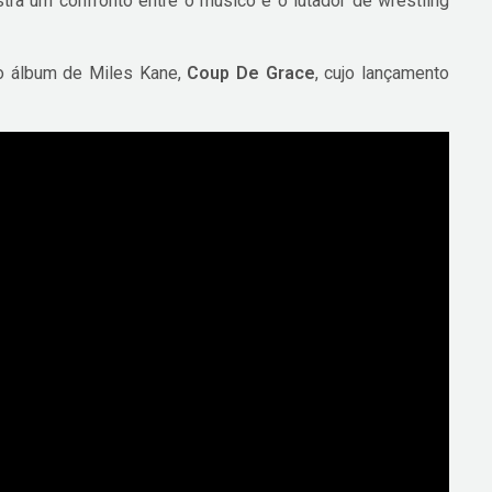
tra um confronto entre o músico e o lutador de wrestling
o álbum de Miles Kane,
Coup De Grace
, cujo lançamento