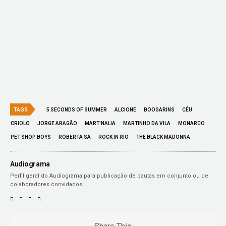
TAGS
5 SECONDS OF SUMMER
ALCIONE
BOOGARINS
CÉU
CRIOLO
JORGE ARAGÃO
MART'NALIA
MARTINHO DA VILA
MONARCO
PET SHOP BOYS
ROBERTA SÁ
ROCK IN RIO
THE BLACK MADONNA
Audiograma
Perfil geral do Audiograma para publicação de pautas em conjunto ou de
colaboradores convidados.