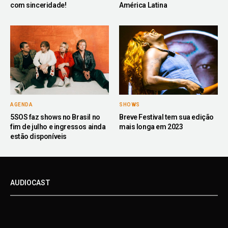
com sinceridade!
América Latina
AGENDA
SHOWS
5SOS faz shows no Brasil no
Breve Festival tem sua edição
fim de julho e ingressos ainda
mais longa em 2023
estão disponíveis
AUDIOCAST