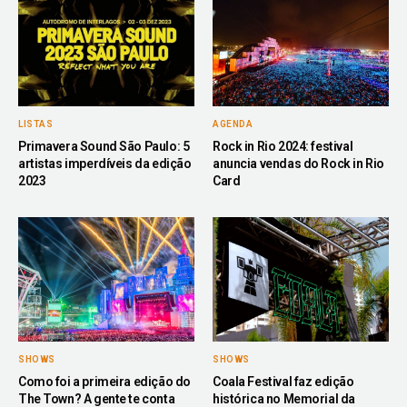
LISTAS
AGENDA
Primavera Sound São Paulo: 5
Rock in Rio 2024: festival
artistas imperdíveis da edição
anuncia vendas do Rock in Rio
2023
Card
SHOWS
SHOWS
Como foi a primeira edição do
Coala Festival faz edição
The Town? A gente te conta
histórica no Memorial da