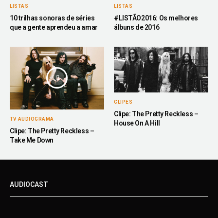
LISTAS
LISTAS
10 trilhas sonoras de séries
#LISTÃO2016: Os melhores
que a gente aprendeu a amar
álbuns de 2016
CLIPES
Clipe: The Pretty Reckless –
TV AUDIOGRAMA
House On A Hill
Clipe: The Pretty Reckless –
Take Me Down
AUDIOCAST