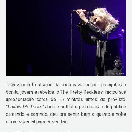
Talvez pela frustração da casa vazia ou por precipitação
bonita, jovem e rebelde, o The Pretty Reckless iniciou sua
apresentação cerca de 15 minutos antes do previsto.
“Follow Me Down”
abriu o setlist e pela reação do público
cantando e sorrindo, deu pra sentir bem o quanto a noite
seria especial para esses fãs.