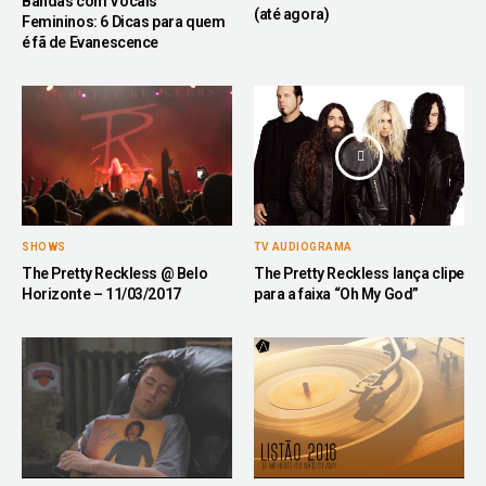
Bandas com Vocais
(até agora)
Femininos: 6 Dicas para quem
é fã de Evanescence
SHOWS
TV AUDIOGRAMA
The Pretty Reckless @ Belo
The Pretty Reckless lança clipe
Horizonte – 11/03/2017
para a faixa “Oh My God”