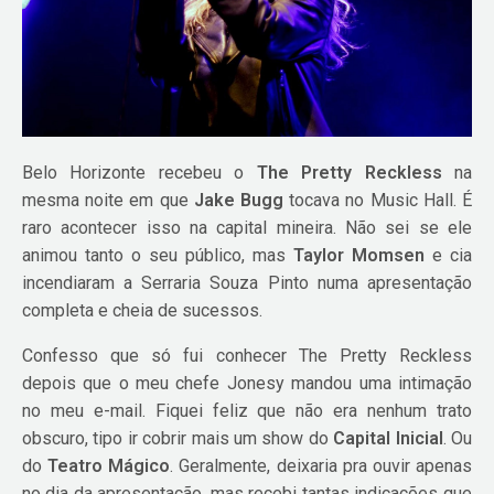
Belo Horizonte recebeu o
The Pretty Reckless
na
mesma noite em que
Jake Bugg
tocava no Music Hall. É
raro acontecer isso na capital mineira. Não sei se ele
animou tanto o seu público, mas
Taylor Momsen
e cia
incendiaram a Serraria Souza Pinto numa apresentação
completa e cheia de sucessos.
Confesso que só fui conhecer The Pretty Reckless
depois que o meu chefe Jonesy mandou uma intimação
no meu e-mail. Fiquei feliz que não era nenhum trato
obscuro, tipo ir cobrir mais um show do
Capital Inicial
. Ou
do
Teatro Mágico
. Geralmente, deixaria pra ouvir apenas
no dia da apresentação, mas recebi tantas indicações que